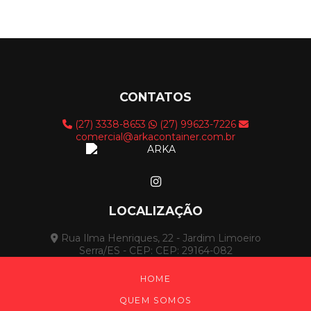
CONTATOS
(27) 3338-8653
(27) 99623-7226
comercial@arkacontainer.com.br
LOCALIZAÇÃO
Rua Ilma Henriques, 22 - Jardim Limoeiro
Serra/ES - CEP: CEP: 29164-082
HOME
QUEM SOMOS