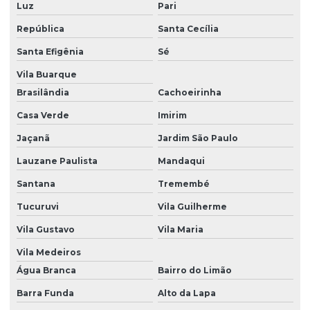
Luz
Pari
Soluções modulares sob medida
República
Santa Cecília
Tiny houses
Santa Efigênia
Sé
Venda container espírito santo
Vila Buarque
Brasilândia
Cachoeirinha
Casa Verde
Imirim
Jaçanã
Jardim São Paulo
Lauzane Paulista
Mandaqui
Santana
Tremembé
Tucuruvi
Vila Guilherme
Vila Gustavo
Vila Maria
Vila Medeiros
Água Branca
Bairro do Limão
Barra Funda
Alto da Lapa