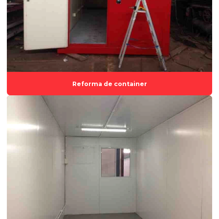
Fábrica de container espírito santo
Fábrica de estruturas modulares
Fábrica de módulos habitacionais
Fábrica de tiny houses
Fabricação de container
Reforma de container
Fabricante de casas modulares
Fornecedor de módulos habitacionais
Indústria de containers
Locação de container
Locação de container para almoxarifado
Locação de container para escritório
Locação de container espírito santo