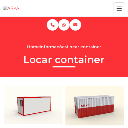
Home
Informações
Locar container
Locar container