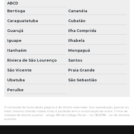
ABCD
Bertioga
Cananéia
Caraguatatuba
Cubatão
Guarujá
Ilha Comprida
Iguape
Ilhabela
Itanhaém
Mongaguá
Riviera de São Lourenço
Santos
São Vicente
Praia Grande
Ubatuba
São Sebastião
Peruíbe
O conteúdo do texto desta página é de direito reservado. Sua reprodução, parcial ou
total, mesmo citando nossos links, é proibida sem a autorização do autor. Crime de
violação de direito autoral – artigo 184 do Código Penal –
Lei 9610/98 - Lei de direitos
autorais
.