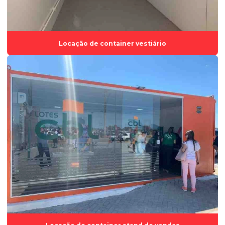
Locação de container habitacional
Locação de container preço
Locação de container stand de vendas
Locação de container vestiário
Locação de container vestiário
Locação de estruturas modulares
Locação de módulo habitacional
Locação de módulo habitável
Locação de módulos habitacionais em vila velha
Locar container
Módulo para escritórios
Módulo habitacional
Módulo habitacional para alugar
Módulo habitacional pré fabricado