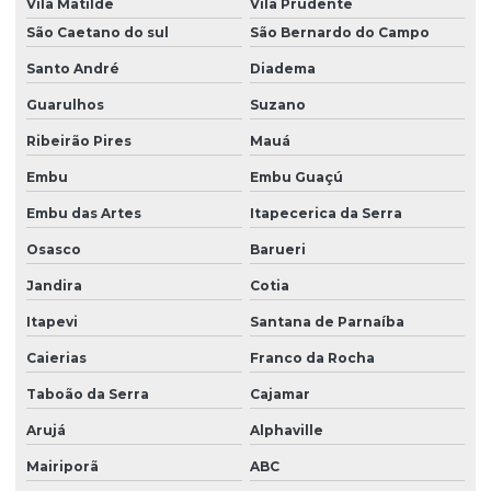
Vila Matilde
Vila Prudente
São Caetano do sul
São Bernardo do Campo
Santo André
Diadema
Guarulhos
Suzano
Ribeirão Pires
Mauá
Embu
Embu Guaçú
Embu das Artes
Itapecerica da Serra
Osasco
Barueri
Jandira
Cotia
Itapevi
Santana de Parnaíba
Caierias
Franco da Rocha
Taboão da Serra
Cajamar
Arujá
Alphaville
Mairiporã
ABC