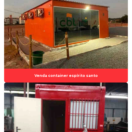
Container escritorio preço
Container modular
Container modular preço
Container stand de vendas preço
Empresa de aluguel de estruturas modulares
Empresa de aluguel módulos habitacionais
Empresa de aluguel e venda de containers
Empresa de construção modular
Venda container espírito santo
Empresa de locação de containers
Empresa de módulo habitacional
Empresa de venda de containers
Escritórios modulares
Fabrica de container