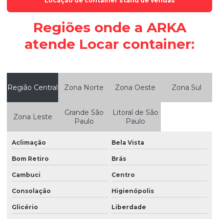
Locação de container stand de vendas
Módulo habitável
Regiões onde a ARKA
Módulo para refeitórios e canteiros de obras
atende Locar container:
Módulo para vestiários
Módulos habitacionais sob medida
Módulos habitacionais no ES
Região Central
Zona Norte
Zona Oeste
Zona Sul
Módulos habitacionais no espírito santo
Grande São
Litoral de São
Zona Leste
Módulos habitacionais personalizados
Paulo
Paulo
Módulos habitacionais preço
Aclimação
Bela Vista
Personalização de módulos habitacionais
Bom Retiro
Brás
Projetos e fabricação modular
Cambuci
Centro
Reforma de container
Consolação
Higienópolis
Soluções em containers
Glicério
Liberdade