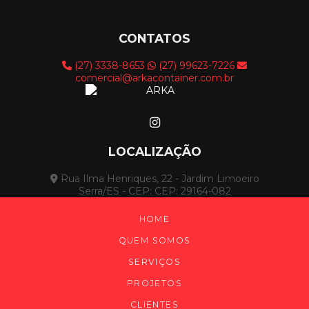
CONTATOS
(27) 3338-8653
(27) 99623-7226
comercial@arkacontainer.com.br
LOCALIZAÇÃO
Rua Ilma Henriques, 22 - Jardim Limoeiro
Serra/ES - CEP: CEP: 29164-082
HOME
QUEM SOMOS
SERVIÇOS
PROJETOS
CLIENTES