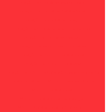
Locação de container espírito santo
Locação de container habitacional
Locação de container preço
Locação de container stand de vendas
Locação de container vestiário
Locação de estruturas modulares
Locação de módulo habitacional
Locação de módulo habitável
Locação de módulos habitacionais em vila velha
Locar container
Módulo para escritórios
Módulo habitacional
Módulo habitacional para alugar
Módulo habitacional pré fabricado