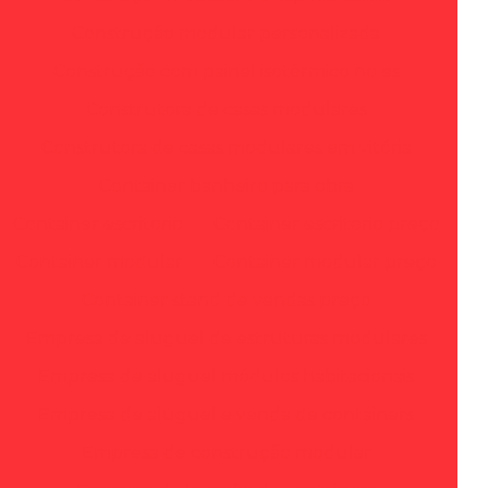
Construção modular personalizada
Construção com painel isotérmico no es
Construtora de casas modulares
Construtora de casas modulares em vitória
Container banheiro para obra
Container escritorio
Container escritorio preço
Container modular
Container modular preço
Container stand de vendas preço
Empresa de aluguel de estruturas modulares
Empresa de aluguel módulos habitacionais
Empresa de aluguel e venda de containers
Empresa de construção modular