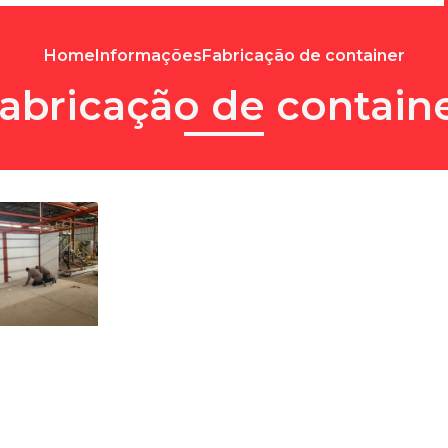
Home
Informações
Fabricação de container
abricação de contain