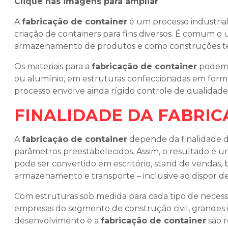
Clique nas imagens para ampliar
A
fabricação de container
é um processo industrial
criação de containers para fins diversos. É comum o 
armazenamento de produtos e como construções te
Os materiais para a
fabricação de container
podem e
ou alumínio, em estruturas confeccionadas em form
processo envolve ainda rígido controle de qualidade, a
FINALIDADE DA FABRIC
A
fabricação de container
depende da finalidade d
parâmetros preestabelecidos. Assim, o resultado é 
pode ser convertido em escritório, stand de vendas, 
armazenamento e transporte – inclusive ao dispor de
Com estruturas sob medida para cada tipo de necess
empresas do segmento de construção civil, grandes in
desenvolvimento e a
fabricação de container
são r