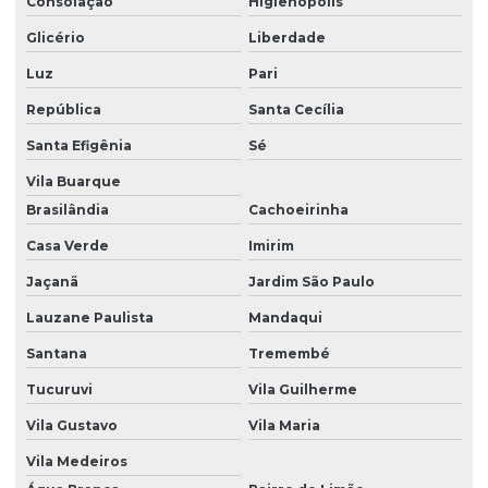
Consolação
Higienópolis
Soluções em containers
Glicério
Liberdade
Soluções modulares sob medida
Luz
Pari
Tiny houses
República
Santa Cecília
Venda container espírito santo
Santa Efigênia
Sé
Vila Buarque
Brasilândia
Cachoeirinha
Casa Verde
Imirim
Jaçanã
Jardim São Paulo
Lauzane Paulista
Mandaqui
Santana
Tremembé
Tucuruvi
Vila Guilherme
Vila Gustavo
Vila Maria
Vila Medeiros