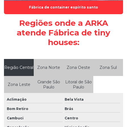
Fábrica de container espírito santo
Módulo habitacional pré fabricado
Módulo habitável
Regiões onde a ARKA
Módulo para refeitórios e canteiros de obras
atende Fábrica de tiny
Módulo para vestiários
houses:
Módulos habitacionais sob medida
Módulos habitacionais no ES
Região Central
Zona Norte
Zona Oeste
Zona Sul
Módulos habitacionais no espírito santo
Módulos habitacionais personalizados
Grande São
Litoral de São
Zona Leste
Paulo
Paulo
Módulos habitacionais preço
Aclimação
Bela Vista
Personalização de módulos habitacionais
Bom Retiro
Brás
Projetos e fabricação modular
Cambuci
Centro
Reforma de container