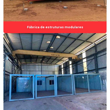
Locação de container espírito santo
Locação de container habitacional
Locação de container preço
Fábrica de estruturas modulares
Locação de container stand de vendas
Locação de container vestiário
Locação de estruturas modulares
Locação de módulo habitacional
Locação de módulo habitável
Locação de módulos habitacionais em vila velha
Locar container
Módulo para escritórios
Módulo habitacional
Módulo habitacional para alugar