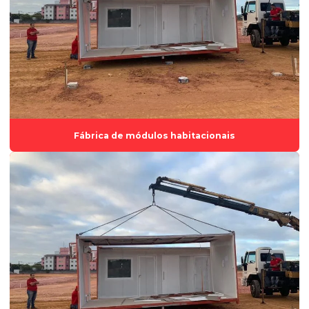
Fabrica de container
Fábrica de container espírito santo
Fábrica de estruturas modulares
Fábrica de módulos habitacionais
Fábrica de tiny houses
Fábrica de módulos habitacionais
Fabricação de container
Fabricante de casas modulares
Fornecedor de módulos habitacionais
Indústria de containers
Locação de container
Locação de container para almoxarifado
Locação de container para escritório