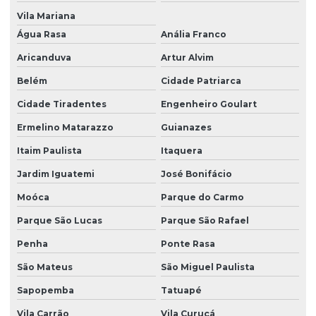
Vila Mariana
Água Rasa
Anália Franco
Aricanduva
Artur Alvim
Belém
Cidade Patriarca
Cidade Tiradentes
Engenheiro Goulart
Ermelino Matarazzo
Guianazes
Itaim Paulista
Itaquera
Jardim Iguatemi
José Bonifácio
Moóca
Parque do Carmo
Parque São Lucas
Parque São Rafael
Penha
Ponte Rasa
São Mateus
São Miguel Paulista
Sapopemba
Tatuapé
Vila Carrão
Vila Curuçá