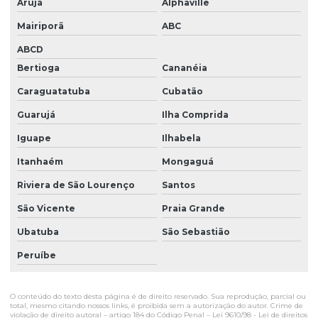
Arujá
Alphaville
Mairiporã
ABC
ABCD
Bertioga
Cananéia
Caraguatatuba
Cubatão
Guarujá
Ilha Comprida
Iguape
Ilhabela
Itanhaém
Mongaguá
Riviera de São Lourenço
Santos
São Vicente
Praia Grande
Ubatuba
São Sebastião
Peruíbe
O conteúdo do texto desta página é de direito reservado. Sua reprodução, parcial ou
total, mesmo citando nossos links, é proibida sem a autorização do autor. Crime de
violação de direito autoral – artigo 184 do Código Penal –
Lei 9610/98 - Lei de direitos