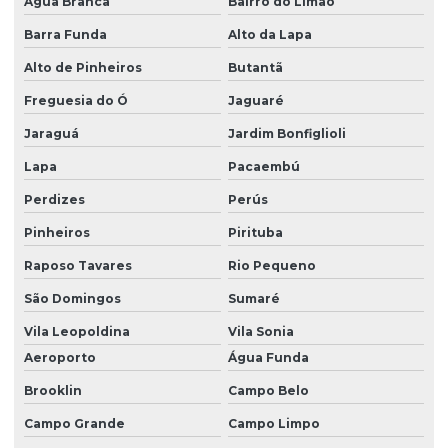
Água Branca
Bairro do Limão
Barra Funda
Alto da Lapa
Alto de Pinheiros
Butantã
Freguesia do Ó
Jaguaré
Jaraguá
Jardim Bonfiglioli
Lapa
Pacaembú
Perdizes
Perús
Pinheiros
Pirituba
Raposo Tavares
Rio Pequeno
São Domingos
Sumaré
Vila Leopoldina
Vila Sonia
Aeroporto
Água Funda
Brooklin
Campo Belo
Campo Grande
Campo Limpo