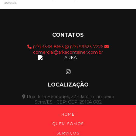
autorais
.
CONTATOS
(27) 3338-8653
(27) 99623-7226
comercial@arkacontainer.com.br
LOCALIZAÇÃO
Rua Ilma Henriques, 22 - Jardim Limoeiro
Serra/ES - CEP: CEP: 29164-082
HOME
QUEM SOMOS
SERVIÇOS