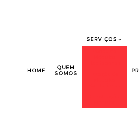
SERVIÇOS
Venda de
Módulos
Habitacionais
QUEM
HOME
P
SOMOS
Locação de
Módulos
Habitacionais
Construção
Modular