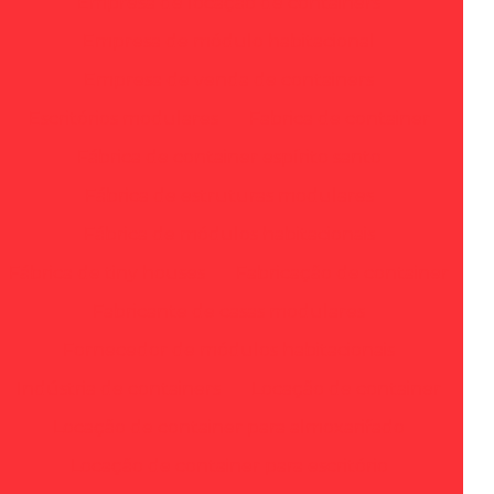
Empresa de locação de containers
Empresa de módulo habitacional
Empresa de venda de containers
Escritórios modulares
Fabrica de container
Fábrica de container espírito santo
Fábrica de estruturas modulares
Fábrica de módulos habitacionais
Fábrica de tiny houses
Fabricação de container
Fabricante de casas modulares
Fornecedor de módulos habitacionais
Indústria de containers
Locação de container
Locação de container para almoxarifado
Locação de container para escritório