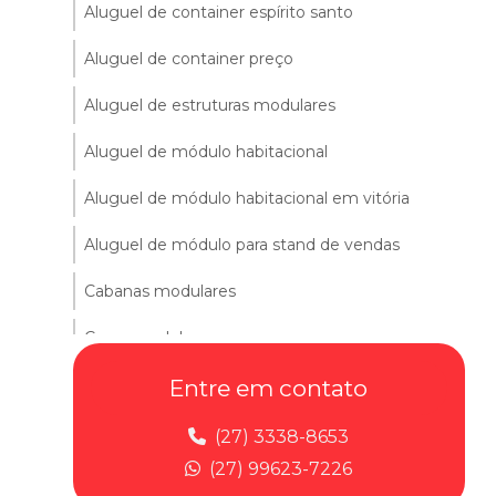
Aluguel de container espírito santo
Aluguel de container preço
Aluguel de estruturas modulares
Aluguel de módulo habitacional
Aluguel de módulo habitacional em vitória
Aluguel de módulo para stand de vendas
Cabanas modulares
Casas modulares
Comprar container
Entre em contato
Comprar container escritorio
(27) 3338-8653
(27) 99623-7226
Construção modular