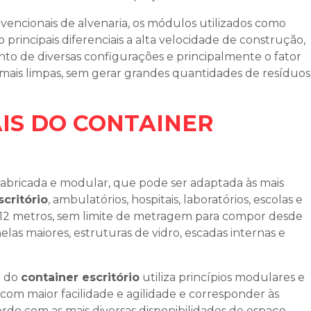
vencionais de alvenaria, os módulos utilizados como
rincipais diferenciais a alta velocidade de construção,
nto de diversas configurações e principalmente o fator
as mais limpas, sem gerar grandes quantidades de resíduos
IS DO CONTAINER
fabricada e modular, que pode ser adaptada às mais
scritório
, ambulatórios, hospitais, laboratórios, escolas e
de 12 metros, sem limite de metragem para compor desde
nelas maiores, estruturas de vidro, escadas internas e
a do
container escritório
utiliza princípios modulares e
 com maior facilidade e agilidade e corresponder às
rdo com as mais diversas disponibilidades de espaço.