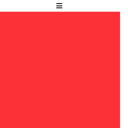
Alugar container preço
Aluguel de container
Aluguel de container espírito santo
Aluguel de container preço
Aluguel de estruturas modulares
Aluguel de módulo habitacional
Aluguel de módulo habitacional em vitória
Aluguel de módulo para stand de vendas
Cabanas modulares
Casas modulares
Comprar container
Comprar container escritorio
Construção modular
Construção modular no espírito santo