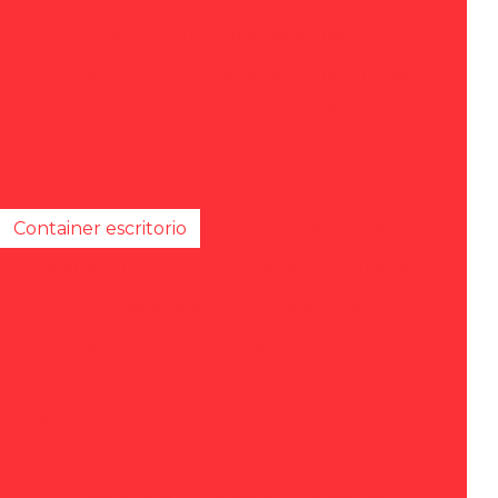
Construção modular personalizada
Construção com painel isotérmico no es
Construtora de casas modulares
Construtora de casas modulares em vitória
Container banheiro para obra
Container escritorio
Container escritorio preço
Container modular
Container modular preço
Container stand de vendas preço
Empresa de aluguel de estruturas modulares
Empresa de aluguel módulos habitacionais
Empresa de aluguel e venda de containers
Empresa de construção modular