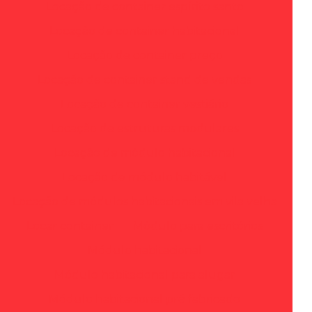
Locação de container espírito santo
Locação de container habitacional
Locação de container preço
Locação de container stand de vendas
Locação de container vestiário
Locação de estruturas modulares
Locação de módulo habitacional
Locação de módulo habitável
Locação de módulos habitacionais em vila velha
Locar container
Módulo para escritórios
Módulo habitacional
Módulo habitacional para alugar
Módulo habitacional pré fabricado