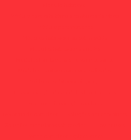
Módulo habitável
Módulo para refeitórios e canteiros de obras
Módulo para vestiários
Módulos habitacionais sob medida
Módulos habitacionais no ES
Módulos habitacionais no espírito santo
Módulos habitacionais personalizados
Módulos habitacionais preço
Personalização de módulos habitacionais
Projetos e fabricação modular
Reforma de container
Soluções em containers
Soluções modulares sob medida
Tiny houses
Venda container espírito santo