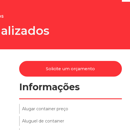
os
alizados
Solicite um orçamento
Informações
Alugar container preço
Aluguel de container