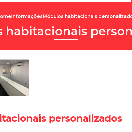
ome
Informações
Módulos habitacionais personalizad
 habitacionais person
tacionais personalizados