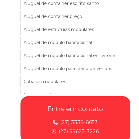
Aluguel de container espírito santo
Aluguel de container preço
Aluguel de estruturas modulares
Aluguel de módulo habitacional
Aluguel de módulo habitacional em vitória
Aluguel de módulo para stand de vendas
Cabanas modulares
Casas modulares
Comprar container
Entre em contato
Comprar container escritorio
(27) 3338-8653
(27) 99623-7226
Construção modular