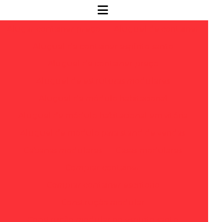
Alugar container preço
Aluguel de container
Aluguel de container espírito santo
Aluguel de container preço
Aluguel de estruturas modulares
Aluguel de módulo habitacional
Aluguel de módulo habitacional em vitória
Aluguel de módulo para stand de vendas
Cabanas modulares
Casas modulares
Comprar container
Comprar container escritorio
Construção modular
Construção modular no espírito santo