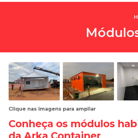
H
Módulos
Clique nas imagens para ampliar
Conheça os
módulos habi
da Arka Container