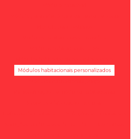
Módulo habitável
Módulo para refeitórios e canteiros de obras
Módulo para vestiários
Módulos habitacionais sob medida
Módulos habitacionais no ES
Módulos habitacionais no espírito santo
Módulos habitacionais personalizados
Módulos habitacionais preço
Personalização de módulos habitacionais
Projetos e fabricação modular
Reforma de container
Soluções em containers
Soluções modulares sob medida
Tiny houses
Venda container espírito santo