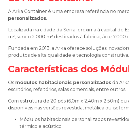
A Arka Container é uma empresa referência no merc
personalizados
.
Localizada na cidade da Serra, próxima à capital do 
m², sendo 2.000 m² destinados à fabricação e 7.000 m
Fundada em 2013, a Arka oferece soluções inovadoras
produtos de alta qualidade e tecnologia construtiva.
Características dos Módu
Os
módulos habitacionais personalizados
da Arka
escritórios, refeitórios, salas comerciais, entre outros.
Com estrutura de 20 pés (6,0m x 2,40m x 2,50m) ou 
disponíveis nas versões revestida, metálica ou isotérm
módulos habitacionais personalizados revestidos: ideais para ambientes que necessitam de isolamento
térmico e acústico;