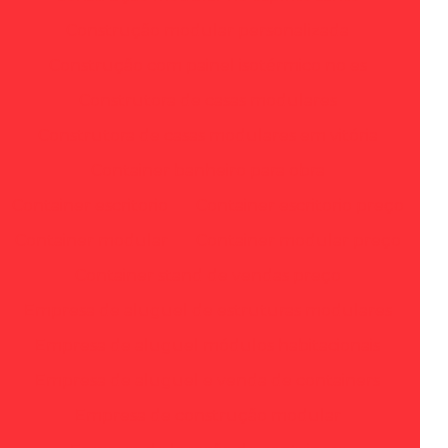
Construção modular personalizada
Construção com painel isotérmico no es
Construtora de casas modulares
Construtora de casas modulares em vitória
Container banheiro para obra
Container escritorio
Container escritorio preço
Container modular
Container modular preço
Container stand de vendas preço
Empresa de aluguel de estruturas modulares
Empresa de aluguel módulos habitacionais
Empresa de aluguel e venda de containers
Empresa de construção modular