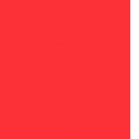
Empresa de locação de containers
Empresa de módulo habitacional
Empresa de venda de containers
Escritórios modulares
Fabrica de container
Fábrica de container espírito santo
Fábrica de estruturas modulares
Fábrica de módulos habitacionais
Fábrica de tiny houses
Fabricação de container
Fabricante de casas modulares
Fornecedor de módulos habitacionais
Indústria de containers
Locação de container
Locação de container para almoxarifado
Locação de container para escritório