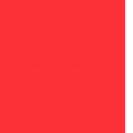
Locação de container espírito santo
Locação de container habitacional
Locação de container preço
Locação de container stand de vendas
Locação de container vestiário
Locação de estruturas modulares
Locação de módulo habitacional
Locação de módulo habitável
Locação de módulos habitacionais em vila velha
Locar container
Módulo para escritórios
Módulo habitacional
Módulo habitacional para alugar
Módulo habitacional pré fabricado