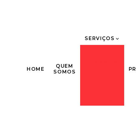
SERVIÇOS
Venda de
Módulos
Habitacionais
QUEM
HOME
P
SOMOS
Locação de
Módulos
Habitacionais
Construção
Modular