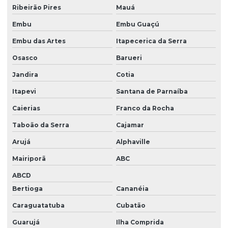
Ribeirão Pires
Mauá
Embu
Embu Guaçú
Embu das Artes
Itapecerica da Serra
Osasco
Barueri
Jandira
Cotia
Itapevi
Santana de Parnaíba
Caierias
Franco da Rocha
Taboão da Serra
Cajamar
Arujá
Alphaville
Mairiporã
ABC
ABCD
Bertioga
Cananéia
Caraguatatuba
Cubatão
Guarujá
Ilha Comprida