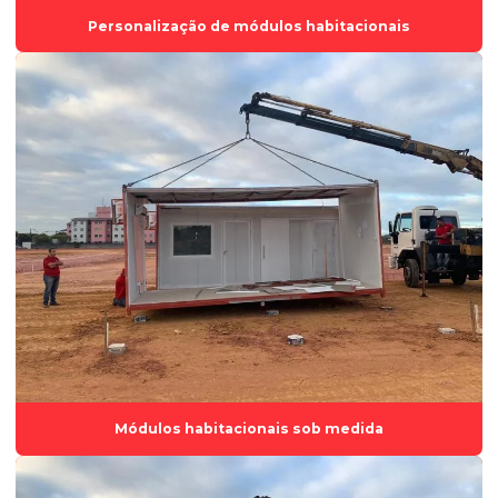
Fabricação de container
Personalização de módulos habitacionais
Fabricante de casas modulares
Fornecedor de módulos habitacionais
Indústria de containers
Locação de container
Locação de container para almoxarifado
Locação de container para escritório
Locação de container espírito santo
Locação de container habitacional
Locação de container preço
Locação de container stand de vendas
Módulos habitacionais sob medida
Locação de container vestiário