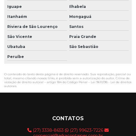
Iguape
Ilhabela
Itanhaém
Mongaguá
Riviera de São Lourenço
Santos
São Vicente
Praia Grande
Ubatuba
São Sebastião
Peruíbe
O conteúdo do texto desta página é de direito reservado. Sua reprodução, parcial ou
total, mesmo citando nossos links, é proibida sem a autorização do autor. Crime de
violação de direito autoral – artigo 184 do Código Penal –
Lei 9610/98 - Lei de direitos
autorais
.
CONTATOS
(27) 3338-8653
(27) 99623-7226
comercial@arkacontainer.com.br