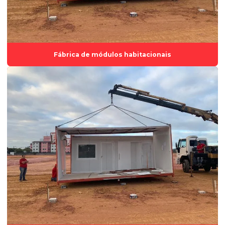
Empresa de aluguel módulos habitacionais
Empresa de aluguel e venda de containers
Empresa de construção modular
Fábrica de módulos habitacionais
Empresa de locação de containers
Empresa de módulo habitacional
Empresa de venda de containers
Escritórios modulares
Fabrica de container
Fábrica de container espírito santo
Fábrica de estruturas modulares
Fábrica de módulos habitacionais
Fábrica de tiny houses