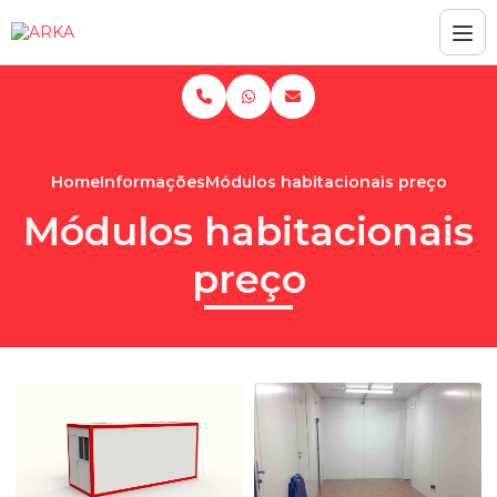
Home
Informações
Módulos habitacionais preço
Módulos habitacionais
preço