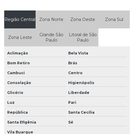
Módulos habitacionais no ES
Módulos habitacionais no espírito santo
Região Central
Zona Norte
Zona Oeste
Zona Sul
Módulos habitacionais personalizados
Grande São
Litoral de São
Zona Leste
Módulos habitacionais preço
Paulo
Paulo
Personalização de módulos habitacionais
Aclimação
Bela Vista
Projetos e fabricação modular
Bom Retiro
Brás
Reforma de container
Cambuci
Centro
Soluções em containers
Consolação
Higienópolis
Soluções modulares sob medida
Glicério
Liberdade
Luz
Pari
Tiny houses
República
Santa Cecília
Venda container espírito santo
Santa Efigênia
Sé
Vila Buarque